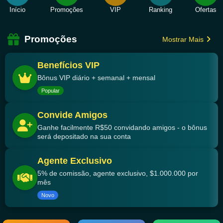
Início
Promoções
VIP
Ranking
Ofertas
Promoções
Mostrar Mais
Benefícios VIP
Bônus VIP diário + semanal + mensal
Popular
Convide Amigos
Ganhe facilmente R$50 convidando amigos - o bônus
será depositado na sua conta
Agente Exclusivo
5% de comissão, agente exclusivo, $1.000.000 por
mês
Novo