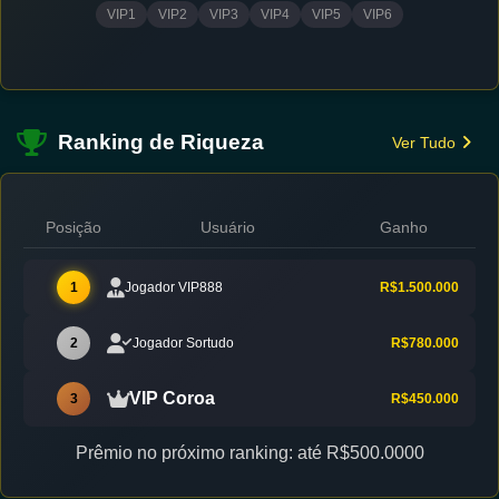
VIP1
VIP2
VIP3
VIP4
VIP5
VIP6
Ranking de Riqueza
Ver Tudo
Posição
Usuário
Ganho
1
Jogador VIP888
R$1.500.000
2
Jogador Sortudo
R$780.000
VIP Coroa
3
R$450.000
Prêmio no próximo ranking: até R$500.0000