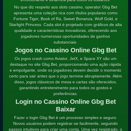
No que diz respeito aos slots cassino, operator Gbg Bet
apresenta uma coleção rica com títulos populares como
Fortune Tiger, Book of Ra, Sweet Bonanza, Wolf Gold, e
Starlight Princess. Cada slot é projetado com gráficos de alta
qualidade e características inovadoras, oferecendo aos
jogadores numerosas oportunidades de ganhos
substanciais.
Jogos no Cassino Online Gbg Bet
Os jogos crash como Aviator, JetX, e Space XY são um
destaque no site Gbg.Bet, proporcionando uma ação rápida
e empolgante, onde os jogadores devem decidir o momento
certo para sair antes que o jogo termine abruptamente. Além
disso, jogos clássicos de mesa e cartas são oferecidos,
garantindo entretenimento para todos os gostos e
preferências.
Login no Cassino Online Gbg Bet
Baixar
Fazer o login Gbg Bet é um processo simples e seguro.
Novos usuários podem registrar-se facilmente, seguindo
passos intuitivos para criar uma conta. Uma vez registrado, o